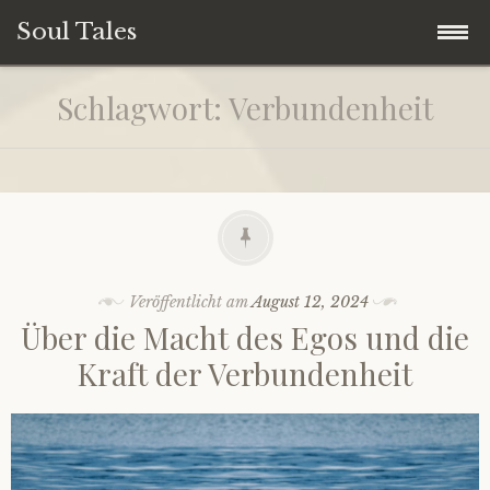
Soul Tales
Zum
Home
Schlagwort:
Verbundenheit
Inhalt
springen
Soul Storys
Soul Quotes
Soul Life
Veröffentlicht am
August 12, 2024
Über die Macht des Egos und die
Soul People
Kraft der Verbundenheit
Soul Travel
Spirituelles Storytelling