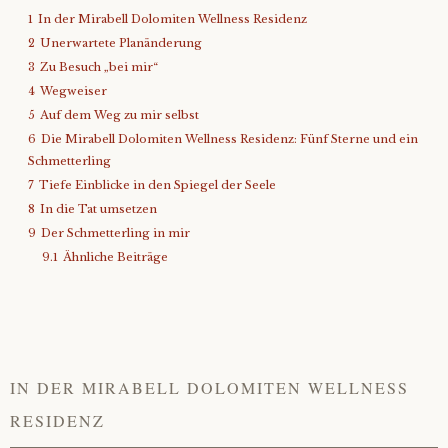
1
In der Mirabell Dolomiten Wellness Residenz
About
2
Unerwartete Planänderung
3
Zu Besuch „bei mir“
Contact
4
Wegweiser
5
Auf dem Weg zu mir selbst
6
Die Mirabell Dolomiten Wellness Residenz: Fünf Sterne und ein
Schmetterling
7
Tiefe Einblicke in den Spiegel der Seele
8
In die Tat umsetzen
9
Der Schmetterling in mir
9.1
Ähnliche Beiträge
IN DER MIRABELL DOLOMITEN WELLNESS
RESIDENZ