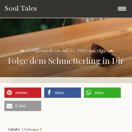
Soul Tales
Zum
Home
Inhalt
springen
Soul Storys
Veröffentlicht am
Juli 15, 2018
von
Olga
Folge dem Schmetterling in Dir
Soul Quotes
Soul Life
Soul People
merken
teilen
teilen
E-Mail
Soul Travel
Spirituelles Storytelling
Inhalte
Verbergen