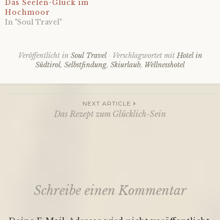
Das Seelen-Glück im
Hochmoor
In "Soul Travel"
Veröffentlicht in
Soul Travel
Verschlagwortet mit
Hotel in
Südtirol
,
Selbstfindung
,
Skiurlaub
,
Wellnesshotel
NEXT ARTICLE
Beitragsnavigation
Das Rezept zum Glücklich-Sein
Schreibe einen Kommentar