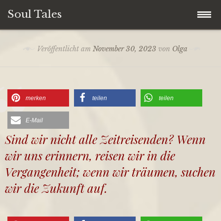
Soul Tales
Zum
Home
Veröffentlicht am
November 30, 2023
von
Olga
Inhalt
springen
Soul Storys
Soul Quotes
merken
teilen
teilen
E-Mail
Soul Life
Sind wir nicht alle Zeitreisenden? Wenn
wir uns erinnern, reisen wir in die
Soul People
Vergangenheit; wenn wir träumen, suchen
Soul Travel
wir die Zukunft auf.
Spirituelles Storytelling