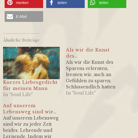
merken
teilen
teilen
About
E-Mail
Contact
Ähnliche Beiträge
Als wir die Kunst
des…
Als wir die Kunst des
Sparens erlernten,
lernten wir, auch an
Gefühlen zu sparen.
Kurzes Liebesgedicht
Schlussendlich hatten
für meinen Mann
wir volle Geldbörsen,
In "Soul Life"
In "Soul Life"
aber leere Herzen ...
Auf unserem
Lebensweg sind wir…
Auf unserem Lebensweg
sind wir zu jeder Zeit
beides: Lehrende und
Lernende. Indem wir