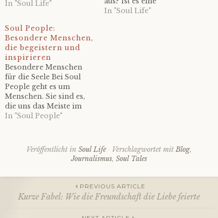
aus? Ist es eine
In "Soul Life"
aufregende Reise zu mir
In "Soul Life"
oder eine anstrengende
Soul People:
Arbeit an mir selbst?
Besondere Menschen,
Beides. Das verstehe ich
die begeistern und
erst, wenn ich meinen
inspirieren
Gedanken folge, meinen
Besondere Menschen
Gefühlen lausche – und
für die Seele Bei Soul
sie hier niederschreibe.
People geht es um
Die Wahrheit erkennen…
Menschen. Sie sind es,
die uns das Meiste im
Leben beibringen – auch
In "Soul People"
über uns selbst. Soul
People sind besondere
Menschen, deren
Veröffentlicht in
Soul Life
Verschlagwortet mit
Blog
,
Bekanntschaft mich
Journalismus
,
Soul Tales
berührt oder begeistert
– und vor allem
bereichert. Sie
PREVIOUS ARTICLE
tauchen auf, wenn ich sie
Kurze Fabel: Wie die Freundschaft die Liebe feierte
am meisten…
Beitragsnavigation
NEXT ARTICLE