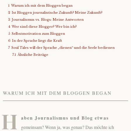
1
Warum ich mit dem Bloggen began
About
2
Ist Bloggen journalistische Zukunft? Meine Zukunft?
3
Journalismus vs. Blogs: Meine Antworten
Contact
4
Wer sind diese Blogger? Wer bin ich?
5
Selbstmotivation zum Bloggen
6
In der Sprache liegt die Kraft
7
Soul Tales will der Sprache „dienen“ und die Seele bedienen
7.1
Ähnliche Beiträge
WARUM ICH MIT DEM BLOGGEN BEGAN
H
aben Journalismus und Blog etwas
gemeinsam? Wenn ja, was genau? Das möchte ich