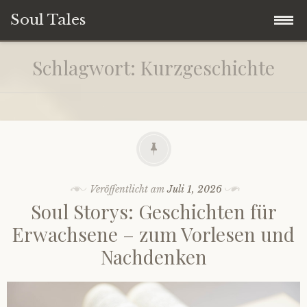
Soul Tales
Zum
Home
Schlagwort:
Kurzgeschichte
Inhalt
springen
Soul Storys
Soul Quotes
Soul Life
Veröffentlicht am
Juli 1, 2026
Soul Storys: Geschichten für
Soul People
Erwachsene – zum Vorlesen und
Nachdenken
Soul Travel
Spirituelles Storytelling