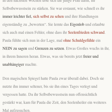
In den nächsten Wochen übte sich die junge Frau darin, ihr
Selbstbewusstsein zu stärken. Sie war erstaunt, wie schnell es ihr
immer leichter fiel,
sich selbst zu sehen
und ihre Handlungen
eigenständig zu „bewerten“. Sie lernte das
Eigenlob
und erlaubte
sich auch mal einen Fehler, ohne dass ihr
Seelenfrieden schwand
.
Paula fühlte sich nun in der Lage,
mal
ohne Schuldgefühle
ein
NEIN zu sagen
und
Grenzen zu setzen
. Etwas Großes wuchs in ihr,
in ihrem Inneren heran. Etwas, was sie bereits jetzt
freier und
unabhängiger
machte.
Den magischen Spiegel hatte Paula zwar überall dabei. Doch sie
nutzte ihn immer seltener, bis sie ihn eines Tages verlegt und
vergessen hatte. Da ihr Selbstbewusstsein nun offensichtlich
gestärkt war, kam für Paula die Zeit, den Seelenheiler ein weiteres
Mal aufzusuchen.