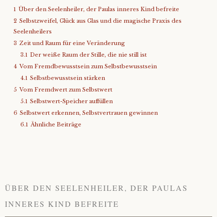
1
Über den Seelenheiler, der Paulas inneres Kind befreite
About
2
Selbstzweifel, Glück aus Glas und die magische Praxis des
Seelenheilers
Contact
3
Zeit und Raum für eine Veränderung
3.1
Der weiße Raum der Stille, die nie still ist
4
Vom Fremdbewusstsein zum Selbstbewusstsein
4.1
Selbstbewusstsein stärken
5
Vom Fremdwert zum Selbstwert
5.1
Selbstwert-Speicher auffüllen
6
Selbstwert erkennen, Selbstvertrauen gewinnen
6.1
Ähnliche Beiträge
ÜBER DEN SEELENHEILER, DER PAULAS
INNERES KIND BEFREITE