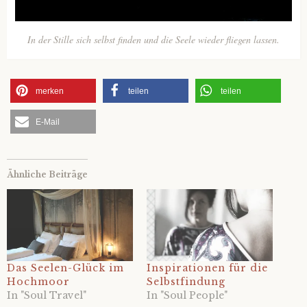
In der Stille sich selbst finden und die Seele wieder fliegen lassen.
merken
teilen
teilen
E-Mail
Ähnliche Beiträge
Das Seelen-Glück im
Inspirationen für die
Hochmoor
Selbstfindung
In "Soul Travel"
In "Soul People"