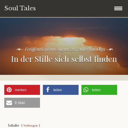
Soul Tales
Zum
Home
Inhalt
springen
Soul Storys
Veröffentlicht am
August 28, 2019
von
Olga
In der Stille sich selbst finden
Soul Quotes
Soul Life
Soul People
merken
teilen
teilen
E-Mail
Soul Travel
Spirituelles Storytelling
Inhalte
Verbergen