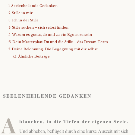
1
Seelenheilende Gedanken
About
2
Stille in mir
3
Ich in der Stille
Contact
4
Stille suchen – sich selbst finden
5
Warum es guttut, ab und zu ein Egoist zu sein
6
Dein Masterplan: Du und die Stille – das Dream-Team
7
Deine Belohnung: Die Begegnung mit dir selbst
7.1
Ähnliche Beiträge
SEELENHEILENDE GEDANKEN
A
btauchen, in die Tiefen der eigenen Seele.
Und abheben, beflügelt durch eine kurze Auszeit mit sich