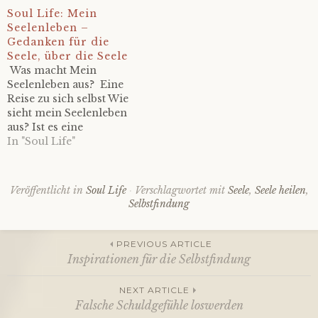
Soul Life: Mein
Seelenleben –
Gedanken für die
Seele, über die Seele
Was macht Mein
Seelenleben aus? Eine
Reise zu sich selbst Wie
sieht mein Seelenleben
aus? Ist es eine
aufregende Reise zu mir
In "Soul Life"
oder eine anstrengende
Arbeit an mir selbst?
Beides. Das verstehe ich
Veröffentlicht in
Soul Life
Verschlagwortet mit
Seele
,
Seele heilen
,
erst, wenn ich meinen
Selbstfindung
Gedanken folge, meinen
Gefühlen lausche – und
sie hier niederschreibe.
PREVIOUS ARTICLE
Die Wahrheit erkennen…
Inspirationen für die Selbstfindung
Beitragsnavigation
NEXT ARTICLE
Falsche Schuldgefühle loswerden