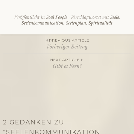
Veröffentlicht in
Soul People
Verschlagwortet mit
Seele
,
Seelenkommunikation
,
Seelenplan
,
Spiritualität
PREVIOUS ARTICLE
Vorheriger Beitrag
Beitragsnavigation
NEXT ARTICLE
Gibt es Feen?
2 GEDANKEN ZU
“
SEELENKOMMUNIKATION