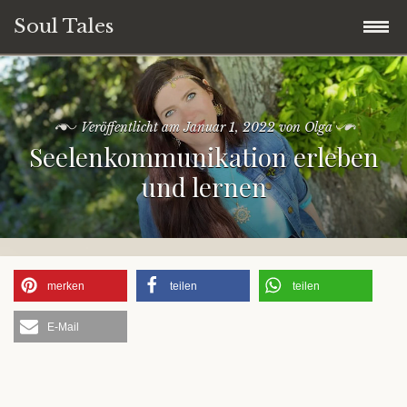
Soul Tales
Zum
Home
Inhalt
springen
Veröffentlicht am
Januar 1, 2022
von
Olga
Soul Storys
Seelenkommunikation erleben
und lernen
Soul Quotes
Soul Life
Soul People
merken
teilen
teilen
E-Mail
Soul Travel
Spirituelles Storytelling